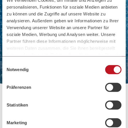
Wir verwenden Cookies, um Inhalte und Anzeigen zu
personalisieren, Funktionen für soziale Medien anbieten
zu können und die Zugriffe auf unsere Website zu
analysieren. Außerdem geben wir Informationen zu Ihrer
Verwendung unserer Website an unsere Partner für
soziale Medien, Werbung und Analysen weiter. Unsere
Partner führen diese Informationen möglicherweise mit
weiteren Daten zusammen, die Sie ihnen bereitgestellt
haben oder die sie im Rahmen Ihrer Nutzung der Dienste
Glossar
gesammelt haben.
Zum
Einwilligungsauswahl
Inhalt
Notwendig
Zum
Hauptmenü
Präferenzen
Statistiken
Homepage
Marketing