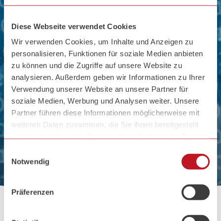
Diese Webseite verwendet Cookies
Wir verwenden Cookies, um Inhalte und Anzeigen zu
personalisieren, Funktionen für soziale Medien anbieten
zu können und die Zugriffe auf unsere Website zu
analysieren. Außerdem geben wir Informationen zu Ihrer
Verwendung unserer Website an unsere Partner für
soziale Medien, Werbung und Analysen weiter. Unsere
Partner führen diese Informationen möglicherweise mit
weiteren Daten zusammen, die Sie ihnen bereitgestellt
haben oder die sie im Rahmen Ihrer Nutzung der Dienste
Leistungen
gesammelt haben.
Zum
Einwilligungsauswahl
Inhalt
Notwendig
Zum
Hauptmenü
Präferenzen