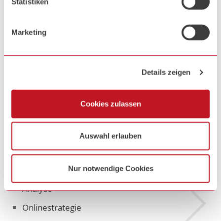
Statistiken
Unsere Full Service
Leistungen
Marketing
Wir begleiten Sie von der Konzeption bis zum fertigen
Details zeigen
Produkt und helfen auch gerne bei der Vermarktung.
Internet Security ist für uns nicht nur ein Schlagwort. Mit
unserem Wartungs- und Serviceangebot sind wir auch
Cookies zulassen
nach Projektfertigstellung für Sie da.
Auswahl erlauben
Strategie
Nur notwendige Cookies
Mehr
Analyse
Informatio
Onlinestrategie