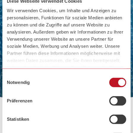
Diese Webseite verwendet Cookies
Wir verwenden Cookies, um Inhalte und Anzeigen zu
personalisieren, Funktionen für soziale Medien anbieten
zu können und die Zugriffe auf unsere Website zu
analysieren. Außerdem geben wir Informationen zu Ihrer
Verwendung unserer Website an unsere Partner für
soziale Medien, Werbung und Analysen weiter. Unsere
Partner führen diese Informationen möglicherweise mit
weiteren Daten zusammen, die Sie ihnen bereitgestellt
haben oder die sie im Rahmen Ihrer Nutzung der Dienste
Glossar
gesammelt haben.
Zum
Einwilligungsauswahl
Inhalt
Notwendig
Zum
Hauptmenü
Präferenzen
Statistiken
Wartung (technisch)