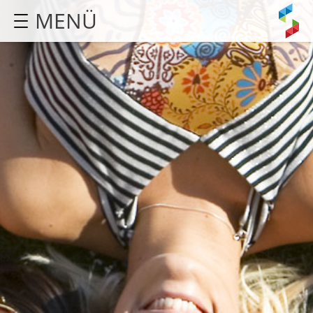
MENÜ
STARTSEITE
AGENTUR
LEISTUNGEN
REFERENZEN
KONTAKT