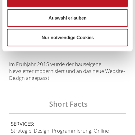
Der neue Internetauftritt zeichnet sich durch ein
klares und minimalistisch-modernes Design aus.
Auswahl erlauben
Die HTML Templates wurden responsive codiert,
um auch auf Smartphones und Tablets gut
Nur notwendige Cookies
navigierbar zu sein. Die Programmierung des
Backends wurde mit
TYPO3
umgesetzt.
Im Frühjahr 2015 wurde der hauseigene
Newsletter modernisiert und an das neue Website-
Design angepasst.
Short Facts
SERVICES:
Strategie, Design, Programmierung, Online