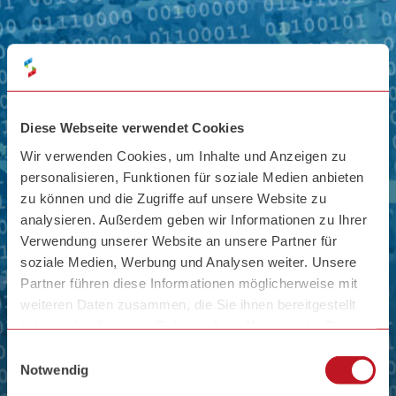
Diese Webseite verwendet Cookies
Wir verwenden Cookies, um Inhalte und Anzeigen zu
personalisieren, Funktionen für soziale Medien anbieten
zu können und die Zugriffe auf unsere Website zu
analysieren. Außerdem geben wir Informationen zu Ihrer
Verwendung unserer Website an unsere Partner für
soziale Medien, Werbung und Analysen weiter. Unsere
Partner führen diese Informationen möglicherweise mit
weiteren Daten zusammen, die Sie ihnen bereitgestellt
haben oder die sie im Rahmen Ihrer Nutzung der Dienste
Glossar
gesammelt haben.
Zum
Einwilligungsauswahl
Inhalt
Notwendig
Zum